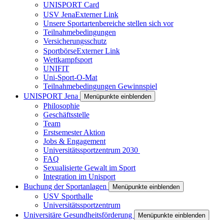
UNISPORT Card
USV Jena
Externer Link
Unsere Sportartenbereiche stellen sich vor
Teilnahmebedingungen
Versicherungsschutz
Sportbörse
Externer Link
Wettkampfsport
UNIFIT
Uni-Sport-O-Mat
Teilnahmebedingungen Gewinnspiel
UNISPORT Jena
Menüpunkte einblenden
Philosophie
Geschäftsstelle
Team
Erstsemester Aktion
Jobs & Engagement
Universitätssportzentrum 2030
FAQ
Sexualisierte Gewalt im Sport
Integration im Unisport
Buchung der Sportanlagen
Menüpunkte einblenden
USV Sporthalle
Universitätssportzentrum
Universitäre Gesundheitsförderung
Menüpunkte einblenden