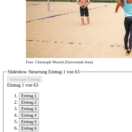
Foto: Christoph Worsch (Universität Jena)
Slideshow Steuerung Eintrag
1
von
6
3
Vorheriger Eintrag
Eintrag
1
von
6
3
Eintrag 1
Eintrag 2
Eintrag 3
Eintrag 4
Eintrag 5
Eintrag 6