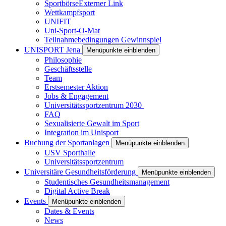
Sportbörse
Externer Link
Wettkampfsport
UNIFIT
Uni-Sport-O-Mat
Teilnahmebedingungen Gewinnspiel
UNISPORT Jena
Menüpunkte einblenden
Philosophie
Geschäftsstelle
Team
Erstsemester Aktion
Jobs & Engagement
Universitätssportzentrum 2030
FAQ
Sexualisierte Gewalt im Sport
Integration im Unisport
Buchung der Sportanlagen
Menüpunkte einblenden
USV Sporthalle
Universitätssportzentrum
Universitäre Gesundheitsförderung
Menüpunkte einblenden
Studentisches Gesundheitsmanagement
Digital Active Break
Events
Menüpunkte einblenden
Dates & Events
News