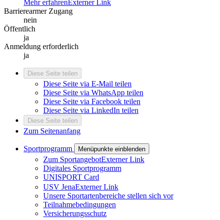
Mehr erfahren
Externer Link
Barrierearmer Zugang
nein
Öffentlich
ja
Anmeldung erforderlich
ja
Diese Seite teilen
Diese Seite via E-Mail teilen
Diese Seite via WhatsApp teilen
Diese Seite via Facebook teilen
Diese Seite via LinkedIn teilen
Diese Seite teilen
Zum Seitenanfang
Sportprogramm
Menüpunkte einblenden
Zum Sportangebot
Externer Link
Digitales Sportprogramm
UNISPORT Card
USV Jena
Externer Link
Unsere Sportartenbereiche stellen sich vor
Teilnahmebedingungen
Versicherungsschutz