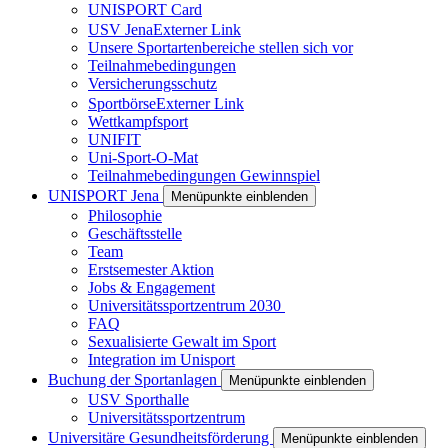
UNISPORT Card
USV Jena
Externer Link
Unsere Sportartenbereiche stellen sich vor
Teilnahmebedingungen
Versicherungsschutz
Sportbörse
Externer Link
Wettkampfsport
UNIFIT
Uni-Sport-O-Mat
Teilnahmebedingungen Gewinnspiel
UNISPORT Jena
Menüpunkte einblenden
Philosophie
Geschäftsstelle
Team
Erstsemester Aktion
Jobs & Engagement
Universitätssportzentrum 2030
FAQ
Sexualisierte Gewalt im Sport
Integration im Unisport
Buchung der Sportanlagen
Menüpunkte einblenden
USV Sporthalle
Universitätssportzentrum
Universitäre Gesundheitsförderung
Menüpunkte einblenden