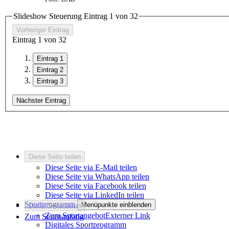
Slideshow Steuerung Eintrag
1
von
3
2
Vorheriger Eintrag
Eintrag
1
von
3
2
Eintrag 1
Eintrag 2
Eintrag 3
Nächster Eintrag
Diese Seite teilen
Diese Seite via E-Mail teilen
Diese Seite via WhatsApp teilen
Diese Seite via Facebook teilen
Diese Seite via LinkedIn teilen
Sportprogramm
Menüpunkte einblenden
Diese Seite teilen
Zum Sportangebot
Externer Link
Zum Seitenanfang
Digitales Sportprogramm