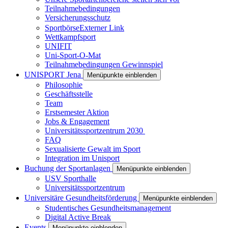
Teilnahmebedingungen
Versicherungsschutz
Sportbörse
Externer Link
Wettkampfsport
UNIFIT
Uni-Sport-O-Mat
Teilnahmebedingungen Gewinnspiel
UNISPORT Jena
Menüpunkte einblenden
Philosophie
Geschäftsstelle
Team
Erstsemester Aktion
Jobs & Engagement
Universitätssportzentrum 2030
FAQ
Sexualisierte Gewalt im Sport
Integration im Unisport
Buchung der Sportanlagen
Menüpunkte einblenden
USV Sporthalle
Universitätssportzentrum
Universitäre Gesundheitsförderung
Menüpunkte einblenden
Studentisches Gesundheitsmanagement
Digital Active Break
Events
Menüpunkte einblenden