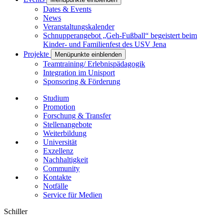
Dates & Events
News
Veranstaltungskalender
Schnupperangebot „Geh-Fußball“ begeistert beim
Kinder- und Familienfest des USV Jena
Projekte
Menüpunkte einblenden
Teamtraining/ Erlebnispädagogik
Integration im Unisport
Sponsoring & Förderung
Studium
Promotion
Forschung & Transfer
Stellenangebote
Weiterbildung
Universität
Exzellenz
Nachhaltigkeit
Community
Kontakte
Notfälle
Service für Medien
Schiller